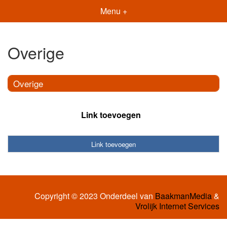
Menu +
Overige
Overige
Link toevoegen
Link toevoegen
Copyright © 2023 Onderdeel van
BaakmanMedia
&
Vrolijk Internet Services